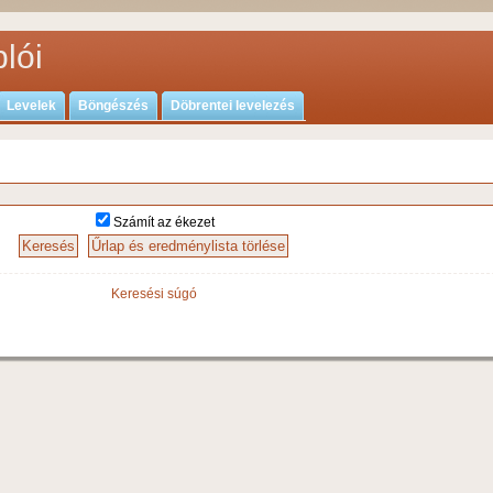
lói
Levelek
Böngészés
Döbrentei levelezés
Számít az ékezet
Keresési súgó