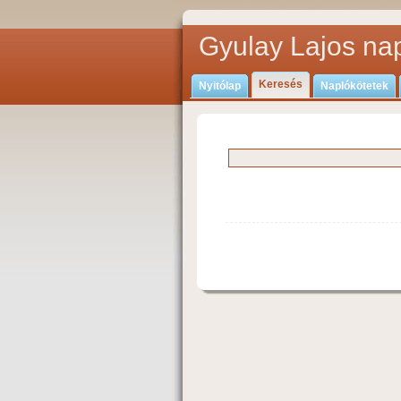
Gyulay Lajos nap
Keresés
Nyitólap
Naplókötetek