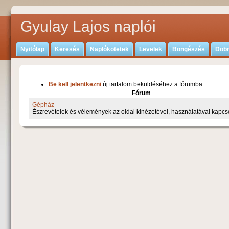
Gyulay Lajos naplói
Nyitólap
Keresés
Naplókötetek
Levelek
Böngészés
Döbr
Be kell jelentkezni
új tartalom beküldéséhez a fórumba.
Fórum
Gépház
Észrevételek és vélemények az oldal kinézetével, használatával kapcs