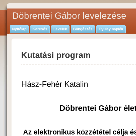
Döbrentei Gábor levelezése
Nyitólap
Keresés
Levelek
Böngészés
Gyulay naplók
Kutatási program
Hász-Fehér Katalin
Döbrentei Gábor éle
Az elektronikus közzététel célja és