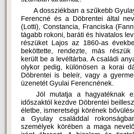
A dossziékban a szűkebb Gyulay
Ferencné és a Döbrentei által nev
(Lotti), Constancia, Franciska (Fan
tágabb rokoni, baráti és hivatalos le
részüket Lajos az 1860-as években
beköttette, rendezte, más részük
került be a levéltárba. A családi any
olykor pedig, különösen a korai 
Döbrentei is beleír, vagy a gyerme
üzenetét Gyulai Ferencnének.
Jól mutatja a hagyatéknak ez
időszaktól kezdve Döbrentei beillesz
életbe, ismeretségi körének bővülését
a Gyulay családdal rokonságban
személyek körében a maga nevelői