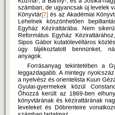
Kozma-, a Bánffy-, és a Jósika-hag
számban, de ugyancsak új levelek v
Könyvtár
[7]
és az Akadémiai Könyvtá
Lehelnek köszönhetően bepillantá
Egyház Kézirattárába. Nem sikerü
Református Egyház Kézirattárához
Sipos Gábor kutatólevéltáros közlé
úgy tájékoztatott bennünket, n
anyagok.
Forrásanyag tekintetében a Gy
leggazdagabb. A mintegy nyolcszáz 
a nyelvész és orientelista Kuun Gézá
Gyulai-gyermekek közül Constan
Őhozzá került az 1869-ben elhuny
könyvtárának és kézirattárának nag
leveleket és Döbrenteire vonatkoz
számban tartalmaz.