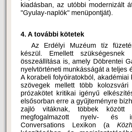
kiadásban, az utóbbi modernizált át
"Gyulay-naplók" menüpontját).
4. A további kötetek
Az Erdélyi Muzéum tíz füzeté
készül. Emellett szükségesnek 
összeállítása is, amely Döbrentei Gá
nyelvtörténeti munkásságát a teljes é
A korabeli folyóiratokból, akadémiai
szövegek mellett több kolozsvári
prózakötet kritikai igényű elkészíté
elsősorban erre a gyűjteményre bízh
zajló vitáknak, többek közöt
megfogalmazott nyelv- és ir
Conversations Lexikon (a
Köz