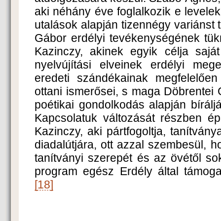
aki néhány éve foglalkozik e levelek
utalások alapján tizennégy variánst t
Gábor erdélyi tevékenységének tükr
Kazinczy, akinek egyik célja sajá
nyelvújítási elveinek erdélyi meg
eredeti szándékainak megfelelően
ottani ismerősei, s maga Döbrentei 
poétikai gondolkodás alapján bírálj
Kapcsolatuk változását részben épp
Kazinczy, aki pártfogoltja, tanítván
diadalútjára, ott azzal szembesül, 
tanítványi szerepét és az övétől so
program egész Erdély által támogato
[18]