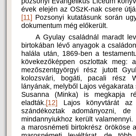
pozsonyi Evangélikus Líceum könyv
évek elején az OSzK-nak csere útjá
[11]
Pozsonyi kutatásunk során ugy
dokumentum még előkerült.
A Gyulay családnál maradt leve
birtokában lévő anyagok a családon 
halála után, 1869-ben a testamentu
kövekezőképpen oszlottak meg: a 
mezőszentgyörgyi rész jutott Gy
kolozsvári, bogáti, pacali rész 
lányának, melyből Lajos végakarata 
Susanna (Minka) is megkapja rés
eladták.
[12]
Lajos könyvtárát az 
szándékoztak adományozni, de a
mindannyiukhoz került valamennyi. 
a marosnémeti birtokrész örököse a
marosnémeti levéltárat, de több