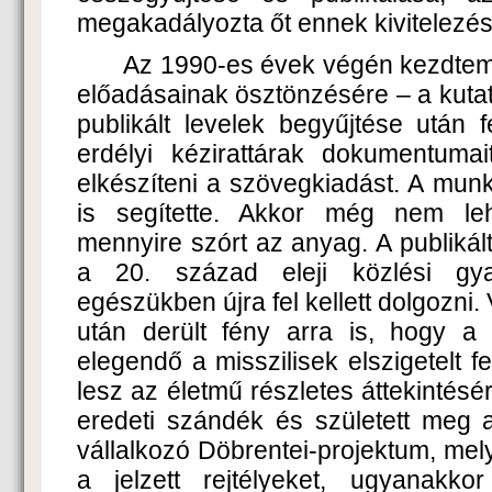
megakadályozta őt ennek kivitelezé
Az 1990-es évek végén kezdtem 
előadásainak ösztönzésére – a kutatás
publikált levelek begyűjtése után 
erdélyi kézirattárak dokumentuma
elkészíteni a szövegkiadást. A mun
is segítette. Akkor még nem leh
mennyire szórt az anyag. A publikált
a 20. század eleji közlési gyak
egészükben újra fel kellett dolgozni
után derült fény arra is, hogy a
elegendő a misszilisek elszigetelt
lesz az életmű részletes áttekintésé
eredeti szándék és született meg a
vállalkozó Döbrentei-projektum, melyt
a jelzett rejtélyeket, ugyanakko