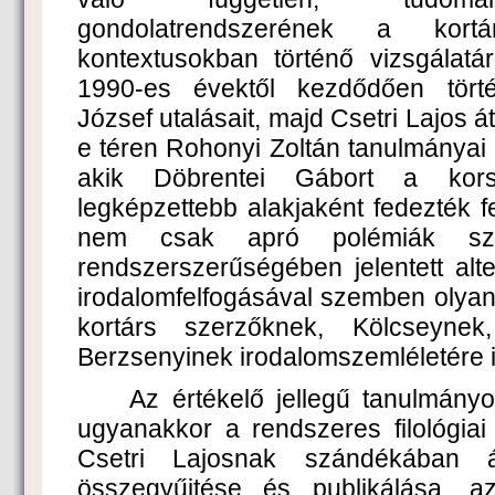
gondolatrendszerének a kor
kontextusokban történő vizsgálat
1990-es évektől kezdődően törté
József utalásait, majd Csetri Lajos á
e téren Rohonyi Zoltán tanulmányai k
akik Döbrentei Gábort a kors
legképzettebb alakjaként fedezték f
nem csak apró polémiák sz
rendszerszerűségében jelentett alt
irodalomfelfogásával szemben olya
kortárs szerzőknek, Kölcseyne
Berzsenyinek irodalomszemléletére is
Az értékelő jellegű tanulmány
ugyanakkor a rendszeres filológiai
Csetri Lajosnak szándékában ál
összegyűjtése és publikálása, a