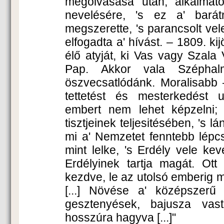
megolvasása után, alkalmat
nevelésére, 's ez a' barát
megszerette, 's parancsolt vele
elfogadta a' hívást. – 1809. ki
élő atyját, ki Vas vagy Szal
Pap. Akkor vala Szépha
öszvecsatlódánk. Moralisabb –
tettetést és mesterkedést u
embert nem lehet képzelni;
tisztjeinek teljesitésében, 's l
mi a' Nemzetet fenntebb lépcső
mint lelke, 's Erdély vele ke
Erdélyinek tartja magát. Ott
kezdve, le az utolsó emberig m
[...] Növése a' középszerű 
gesztenyések, bajusza va
hosszúra hagyva [...]"