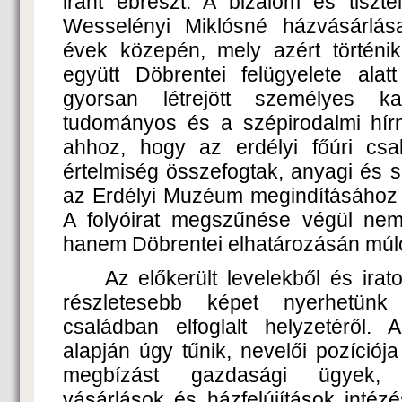
iránt ébreszt. A bizalom és tiszte
Wesselényi Miklósné házvásárlás
évek közepén, mely azért történik
együtt Döbrentei felügyelete alat
gyorsan létrejött személyes k
tudományos és a szépirodalmi hírn
ahhoz, hogy az erdélyi főúri c
értelmiség összefogtak, anyagi és sz
az Erdélyi Muzéum megindításához é
A folyóirat megszűnése végül nem
hanem Döbrentei elhatározásán múlo
Az előkerült levelekből és ira
részletesebb képet nyerhetün
családban elfoglalt helyzetéről.
alapján úgy tűnik, nevelői pozíciója
megbízást gazdasági ügyek, 
vásárlások és házfelújítások intézé