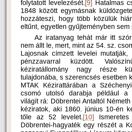
folytatott levelezését.
[9]
Hatalmas cs
1848 között egymásnak küldözgetet
hozzáteszi, hogy több közülük hiá
eltűnt, egyetlen gyűjteményben sem 
Az iratanyag tehát már itt szór
nem állt le, mert, mint az 54. sz. cs
Lajosnak címzett levelei mutatják
pénzzavarral küzdött. Valószí
kéziratállomány nagy része k
tulajdonába, s szerencsés esetben
MTAK Kézirattárában a Széchenyi–
csomó utolsó darabja például a
világít rá: Döbrentei Antaltól Néme
kéziratok, aki 1860. június 10-én k
tőle az 52 levelet.
[10]
Ismeretes 
Döbrentei-hagyaték egy részét a K