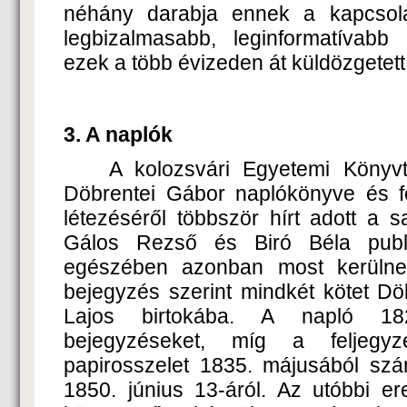
néhány darabja ennek a kapcsola
legbizalmasabb, leginformatívabb
ezek a több évizeden át küldözgetett
3. A naplók
A kolozsvári Egyetemi Könyvtá
Döbrentei Gábor naplókönyve és f
létezéséről többször hírt adott a s
Gálos Rezső és Biró Béla publik
egészében azonban most kerülnek
bejegyzés szerint mindkét kötet Döbr
Lajos birtokába. A napló 182
bejegyzéseket, míg a feljegyz
papirosszelet 1835. májusából szá
1850. június 13-áról. Az utóbbi er