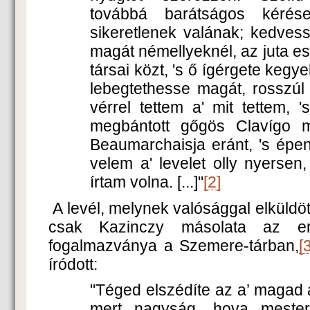
továbbá barátságos kéré
sikeretlenek valának; kedvess
magát némellyeknél, az juta e
társai közt, 's ő ígérgete kegy
lebegtethesse magát, rosszúl sz
vérrel tettem a' mit tettem,
megbántott gőgös Clavígo m
Beaumarchaisja eránt, 's épe
velem a' levelet olly nyerse
írtam volna. [...]"
[2]
A levél, melynek valósággal elküldöt
csak Kazinczy másolata az em
fogalmazványa a Szemere-tárban,
[
íródott:
"Téged elszédíte az a’ magad 
mert nagyság, hova mesters