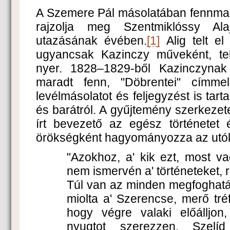
A Szemere Pál másolatában fennmar
rajzolja meg Szentmiklóssy Ala
utazásának évében.
[1]
Alig telt el
ugyancsak Kazinczy műveként, tel
nyer. 1828–1829-ből Kazinczynak
maradt fenn, "Döbrentei" címme
levélmásolatot és feljegyzést is tart
és barátról. A gyűjtemény szerkezet
írt bevezető az egész történetet 
örökségként hagyományozza az utók
"Azokhoz, a' kik ezt, most v
nem ismervén a' történeteket,
Túl van az minden megfoghatás
miolta a' Szerencse, merő tréfá
hogy végre valaki előálljon
nyugtot szerezzen. Szelíd