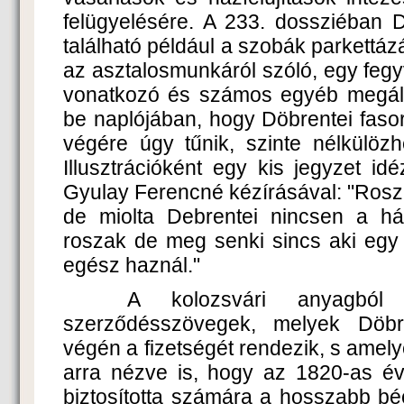
felügyelésére. A 233. dossziéban 
található például a szobák parkettázá
az asztalosmunkáról szóló, egy fegy
vonatkozó és számos egyéb megáll
be naplójában, hogy Döbrentei fasort
végére úgy tűnik, szinte nélkülözh
Illusztrációként egy kis jegyzet i
Gyulay Ferencné kézírásával: "Rosz
de miolta Debrentei nincsen a há
roszak de meg senki sincs aki egy 
egész haznál."
A kolozsvári anyagból 
szerződésszövegek, melyek Döbr
végén a fizetségét rendezik, s amel
arra nézve is, hogy az 1820-as év
biztosította számára a hosszabb bé