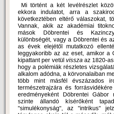
Mi történt a két levélrészlet közöt
ekkora indulatot, arra a szakir
következtében eltérő válaszokat, tö
Vannak, akik az akadémiai titoknok
mások Döbrentei és Kazinczy 
különbségét, vagy a Döbrentei és a
as évek elejétől mutatkozó ellenté
leggyakoribb az az eset, amikor a 
kipattant per vetül
vissza
az 1820-as 
hogy a polémiák részletes vizsgálatá
alkalom adódna, a körvonalaiban megi
több mint másfél évszázados ir
természetrajzára és forrásvidékére
eredményeként Döbrentei Gábor 
szinte állandó kísérőként tapa
"simulékonyság", az "intrikus" j