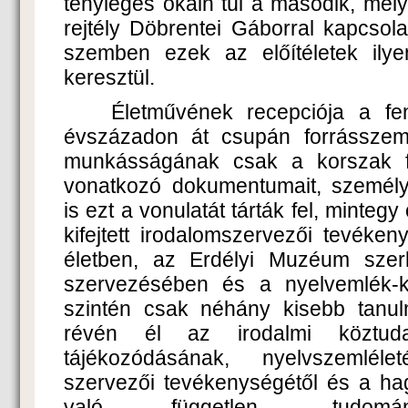
tényleges okain túl a második, mél
rejtély Döbrentei Gáborral kapcsol
szemben ezek az előítéletek ilye
keresztül.
Életművének recepciója a fen
évszázadon át csupán forrásszeml
munkásságának csak a korszak fo
vonatkozó dokumentumait, személye
is ezt a vonulatát tárták fel, mintegy
kifejtett irodalomszervezői tevéke
életben, az Erdélyi Muzéum sze
szervezésében és a nyelvemlék-ki
szintén csak néhány kisebb tanulm
révén él az irodalmi köztuda
tájékozódásának, nyelvszemléle
szervezői tevékenységétől és a ha
való független, tudomány