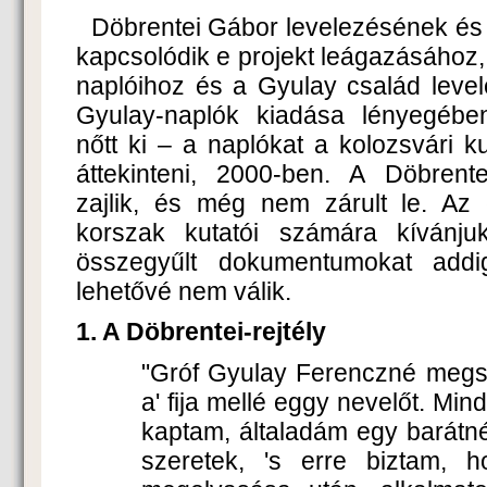
Döbrentei Gábor levelezésének és
kapcsolódik e projekt leágazásához, 
naplóihoz és a Gyulay család leve
Gyulay-naplók kiadása lényegében
nőtt ki – a naplókat a kolozsvári ku
áttekinteni, 2000-ben. A Döbrente
zajlik, és még nem zárult le. Az e
korszak kutatói számára kívánju
összegyűlt dokumentumokat addi
lehetővé nem válik.
1. A Döbrentei-rejtély
"Gróf Gyulay Ferenczné megsz
a' fija mellé eggy nevelőt. Mind
kaptam, általadám egy barátnén
szeretek, 's erre biztam, h