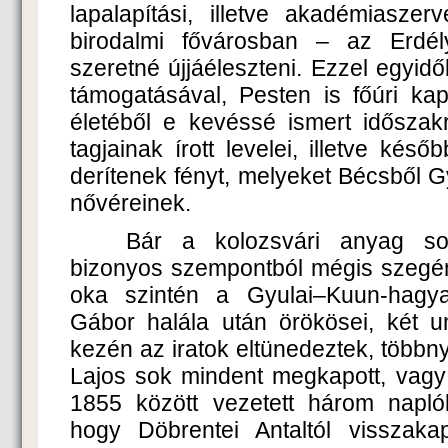
lapalapítási, illetve akadémiaszer
birodalmi fővárosban – az Erdél
szeretné újjáéleszteni. Ezzel egyidő
támogatásával, Pesten is főúri kap
életéből e kevéssé ismert időszak
tagjainak írott levelei, illetve k
derítenek fényt, melyeket Bécsből G
nővéreinek.
Bár a kolozsvári anyag sok 
bizonyos szempontból mégis szegé
oka szintén a Gyulai–Kuun-hagyat
Gábor halála után örökösei, két u
kezén az iratok eltünedeztek, többny
Lajos sok mindent megkapott, vagy
1855 között vezetett három naplók
hogy Döbrentei Antaltól visszaka