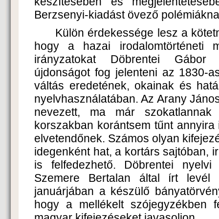
készítésében és megjelentetéséb
Berzsenyi-kiadást övező polémiáknak
Külön érdekessége lesz a kötetne
hogy a hazai irodalomtörténeti 
irányzatokat Döbrentei Gábor
újdonságot fog jelenteni az 1830-a
váltás eredetének, okainak és hatá
nyelvhasználatában. Az Arany János 
nevezett, ma már szokatlannak t
korszakban korántsem tűnt annyira
elvetendőnek. Számos olyan kifejezés
idegenként hat, a kortárs sajtóban,
is felfedezhető. Döbrentei nyelvi
Szemere Bertalan által írt levél
januárjában a készülő bányatörvén
hogy a mellékelt szójegyzékben fe
magyar kifejezéseket javasoljon.