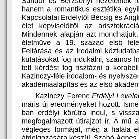
Sándor és Berzsenyi nézeteinek foly
hanem a romantikus esztétika egyik
Kapcsolatai Erdélytől Bécsig és Angl
élet képviselőitől az arisztokráciá
Mindennek alapján azt mondhatjuk,
életműve a 19. század első felé
Feltárása és az irodalmi köztudatb
kutatásokat fog indukálni, számos 
tett kérdést fog tisztázni a korabel
Kazinczy-féle irodalom- és nyelvszem
akadémiaalapítás és az első akadémi
Kazinczy Ferenc
Erdélyi Levele
máris új eredményeket hozott. Isme
ban erdélyi körútra indul, s vissz
megfogalmazott útirajzot ír. A mű
végleges formáját, még a halála e
átdolgozására készül. Szabó Ágnes,