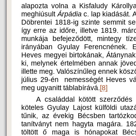
alapozta volna a Kisfaludy Károllya
meghiúsult
Árpádia
c. lap kiadását. 
Döbrentei 1818-ig szinte semmit se
így erre az időre, illetve 1819. már
munkája befejeződött, mintegy tíze
irányában Gyulay Ferencnének. 
Heves megyei birtokának, Átánynak 
ki, melynek értelmében annak jöved
illette meg. Valószínűleg ennek kösz
július 29-én nemességét Heves vá
meg ugyanitt táblabírává.
[8]
A családdal kötött szerződés 
köteles Gyulay Lajost külföldi uta
tűnik, az évekig Bécsben tartózko
tanítványt nem hagyta magára. 18
töltött ő maga is hónapokat Bécs