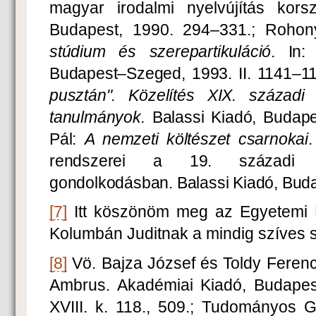
magyar irodalmi nyelvújítás kors
Budapest, 1990. 294–331.; Rohon
stúdium és szerepartikuláció
. In:
Budapest–Szeged, 1993. II. 1141–1
pusztán". Közelítés XIX. századi
tanulmányok.
Balassi Kiadó, Budape
Pál:
A nemzeti költészet csarnokai
.
rendszerei a 19. századi ma
gondolkodásban. Balassi Kiadó, Bud
[7]
Itt köszönöm meg az Egyetemi 
Kolumbán Juditnak a mindig szíves s
[8]
Vö. Bajza József és Toldy Ferenc 
Ambrus. Akadémiai Kiadó, Budapest
XVIII. k. 118., 509.; Tudományos G