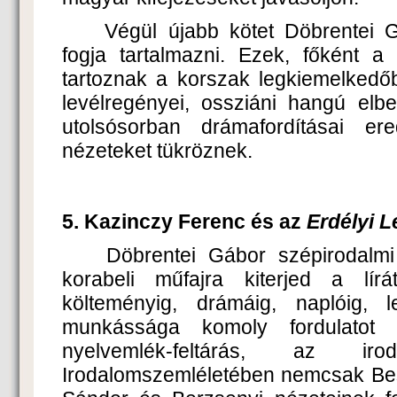
Végül újabb kötet Döbrentei G
fogja tartalmazni. Ezek, főként a
tartoznak a korszak legkiemelkedő
levélregényei, ossziáni hangú el
utolsósorban drámafordításai ere
nézeteket tükröznek.
5. Kazinczy Ferenc és az
Erdélyi L
Döbrentei Gábor szépirodalmi
korabeli műfajra kiterjed a lír
költeményig, drámáig, naplóig, 
munkássága komoly fordulatot ho
nyelvemlék-feltárás, az iroda
Irodalomszemléletében nemcsak Bess