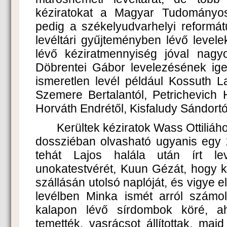
kéziratokat a Magyar Tudományo
pedig a székelyudvarhelyi reformát
levéltári gyűjteményben lévő levele
lévő kéziratmennyiség jóval nagyob
Döbrentei Gábor levelezésének igen
ismeretlen levél például Kossuth La
Szemere Bertalantól, Petrichevich 
Horváth Endrétől, Kisfaludy Sándortól
Kerültek kéziratok Wass Ottiliáho
dossziéban olvasható ugyanis egy 1
tehát Lajos halála után írt le
unokatestvérét, Kuun Gézát, hogy k
szállásán utolsó naplóját, és vigye 
levélben Minka ismét arról számo
kalapon lévő sírdombok köré, ah
temették, vasrácsot állítottak, maj