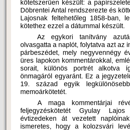
kötetszerűen készült: a papírszelet
Döbrentei Antal rendszerezte és kötte
Lajosnak feltehetőleg 1858-ban, l
kötethez ezzel a dátummal készült.
Az egykori tanítvány azutá
olvasgatta a naplót, folytatva azt az 
párbeszédet, mely negyvennégy éve
üres lapokon kommentárokkal, emlék
sorait, különös portrét alkotva 
önmagáról egyaránt. Ez a jegyzetel
19. század egyik legkülönösebb
memoárkötetét.
A maga kommentárjai révé
feljegyzéskötetét Gyulay Lajos
évtizedeken át vezetett naplóin
ismeretes, hogy a kolozsvári lev