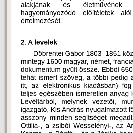
alakjának és életművének a
hagyományozódó előítéletek alól 
értelmezését.
2. A levelek
Döbrentei Gábor 1803–1851 közöt
mintegy 1600 magyar, német, francia,
dokumentum gyűlt össze. Ebből 650-r
tehát ismert szöveg, a többi pedig a
itt, az elektronikus kiadásban) fo
teljes egészében ismeretlen anyag ke
Levéltárból, melynek vezetői, mu
igazgató, Kis András nyugalmazott f
asszony minden segítséget megadt
Ottilia-, a zsibói Wesselényi-, az A