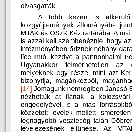
olvasgatták.
A több kézen is átkerülő 
közgyűjtemények állományába juto
MTAK és OSzK Kézirattárába. A mai
is azzal kell szembenéznie, hogy a
intézményében őriznek néhány darab
líceumtól kezdve a pannonhalmi Ben
Ugyanakkor felmérhetetlen az e
melyeknek egy része, mint azt Ker
bizonyítja, magánkézből, magánhag
[14]
Jómagunk nemrégiben Jancsó E
nézhettük át fiának, a kolozsvár
engedélyével, s a más forrásokbó
közzétett levelek mellett ismeretlen
legnagyobb veszteség talán Döbre
levelezésének eltűnése. Az MTAK