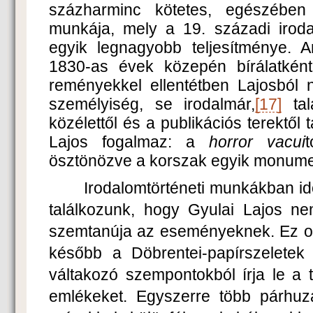
százharminc kötetes, egészében 
munkája, mely a 19. századi irod
egyik legnagyobb teljesítménye. 
1830-as évek közepén bírálatkén
reményekkel ellentétben Lajosból 
személyiség, se irodalmár,
[17]
tal
közélettől és a publikációs terektől t
Lajos fogalmaz: a
horror vacui
ösztönözve a korszak egyik monume
Irodalomtörténeti munkákban idő
találkozunk, hogy Gyulai Lajos ne
szemtanúja az eseményeknek. Ez o
később a Döbrentei-papírszeletek 
váltakozó szempontokból írja le a 
emlékeket. Egyszerre több párhuz