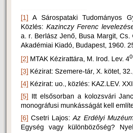
[1]
A Sárospataki Tudományos Gy
Közlés:
Kazinczy Ferenc levelezés
a. r. Berlász Jenő, Busa Margit, Cs.
Akadémiai Kiadó, Budapest, 1960. 2
0
[2]
MTAK Kézirattára, M. Irod. Lev. 4
[3]
Kézirat: Szemere-tár, X. kötet, 32.
[4]
Kézirat: uo., közlés: KAZ.LEV. XXI.
[5]
Itt elsősorban a kolozsvári Jan
monográfusi munkásságát kell említe
[6]
Csetri Lajos:
Az Erdélyi Muzéum
Egység vagy különbözőség? Nyel