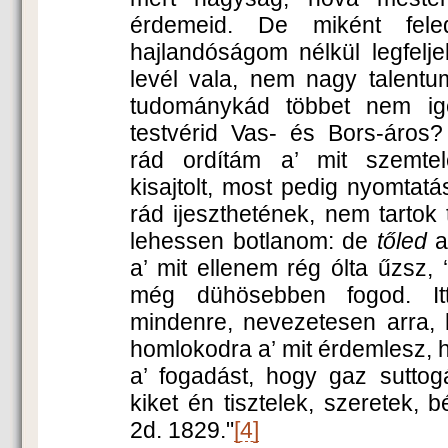
érdemeid. De miként fel
hajlandóságom nélkül legfelj
levél vala, nem nagy talent
tudománykád többet nem ige
testvérid Vas- és Bors-áros
rád ordítám a’ mit szemtel
kisajtolt, most pedig nyomtat
rád ijeszthetének, nem tarto
lehessen botlanom: de
tőled
a
a’ mit ellenem rég ólta űzsz,
még dühösebben fogod. It
mindenre, nevezetesen arra, 
homlokodra a’ mit érdemlesz, h
a’ fogadást, hogy gaz sutto
kiket én tisztelek, szeretek, 
2d. 1829."
[4]