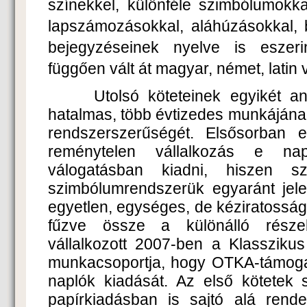
színekkel, különféle szimbólumokka
lapszámozásokkal, aláhúzásokkal, be
bejegyzéseinek nyelve is eszerin
függően vált át magyar, német, latin 
Utolsó köteteinek egyikét annak
hatalmas, több évtizedes munkájának 
rendszerszerűségét. Elsősorban 
reménytelen vállalkozás e na
válogatásban kiadni, hiszen s
szimbólumrendszerük egyaránt jele
egyetlen, egységes, de kéziratossága
fűzve össze a különálló részek
vállalkozott 2007-ben a Klasszik
munkacsoportja, hogy OTKA-támoga
naplók kiadását. Az első kötetek 
papírkiadásban is sajtó alá rend