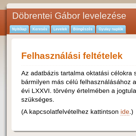
Döbrentei Gábor levelezése
Nyitólap
Keresés
Levelek
Böngészés
Gyulay naplók
Felhasználási feltételek
Az adatbázis tartalma oktatási célokra
bármilyen más célú felhasználásához a 
évi LXXVI. törvény értelmében a jogtu
szükséges.
(A kapcsolatfelvételhez kattintson
ide
.)