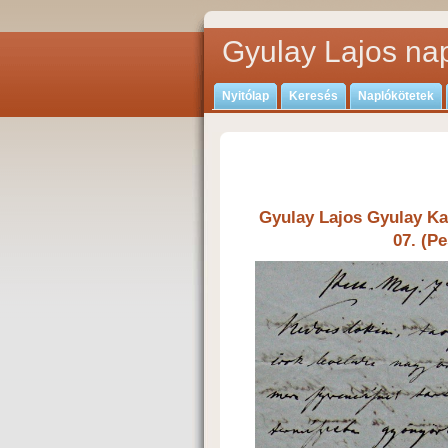
Gyulay Lajos nap
Nyitólap
Keresés
Naplókötetek
Gyulay Lajos Gyulay Kar
07. (Pe