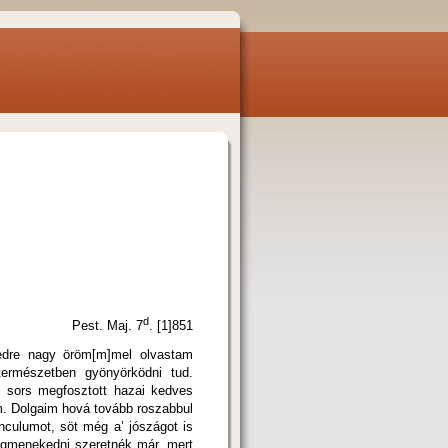
d
Pest. Maj. 7
. [1]851
ledre nagy öröm[m]mel olvastam
ermészetben gyönyörködni tud.
l sors megfosztott hazai kedves
em. Dolgaim hová tovább roszabbul
nculumot, söt még a’ jószágot is
 megmenekedni szeretnék már, mert