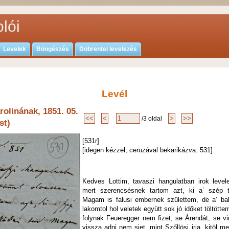
lói
Levelek
Böngészés
Döbrentei levelezés
Levél
olinának, 1851. 05.
/3 oldal
st)
[531r]
[idegen kézzel, ceruzával bekarikázva: 531]
Kedves Lottim, tavaszi hangulatban irok leve
mert szerencsésnek tartom azt, ki a’ szép t
Magam is falusi embernek születtem, de a’ ba
lakomtol hol veletek együtt sok jó időket töltött
folynak Feueregger nem fizet, se Árendát, se vi
vissza adni nem siet, mint Szőllösi irja, kitöl