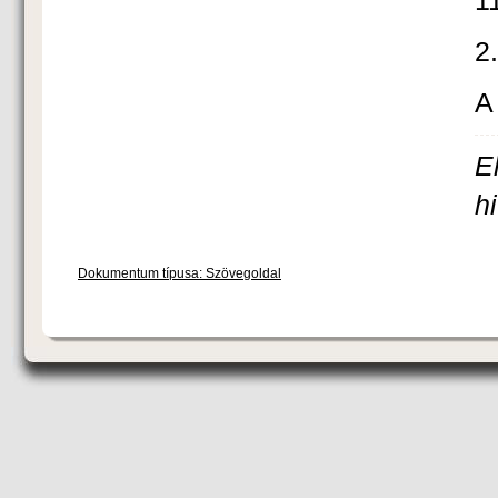
2
A
E
h
Dokumentum típusa: Szövegoldal