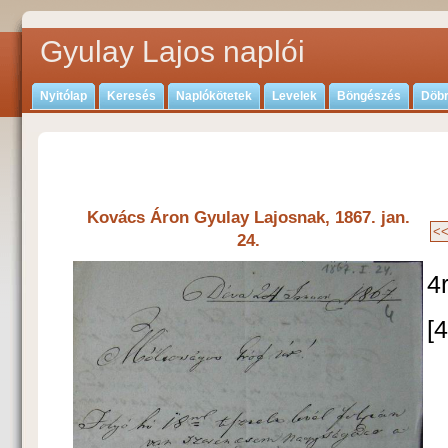
Gyulay Lajos naplói
Nyitólap
Keresés
Naplókötetek
Levelek
Böngészés
Döbr
Kovács Áron Gyulay Lajosnak, 1867. jan.
24.
4
[4