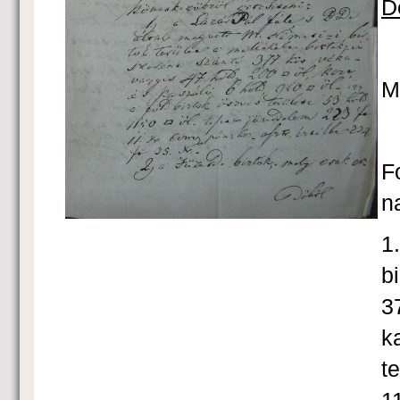
D
M
F
n
1
b
3
k
t
11