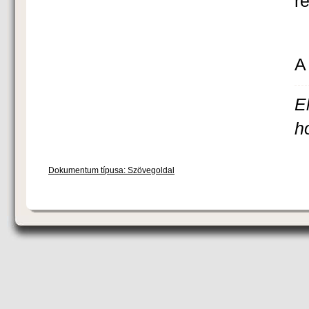
r
A
E
h
Dokumentum típusa: Szövegoldal