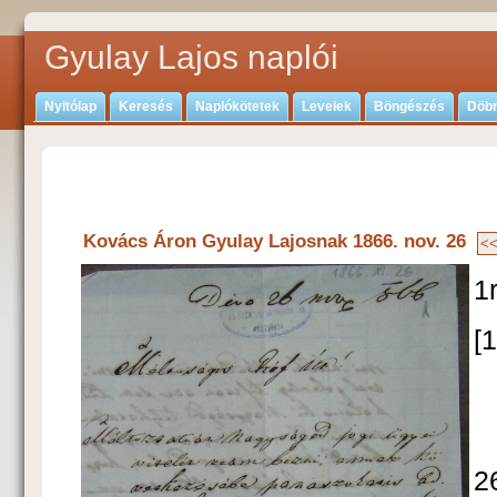
Gyulay Lajos naplói
Nyitólap
Keresés
Naplókötetek
Levelek
Böngészés
Döbr
Kovács Áron Gyulay Lajosnak 1866. nov. 26
1
[1
2