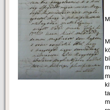
M
M
k
b
m
m
k
t
m