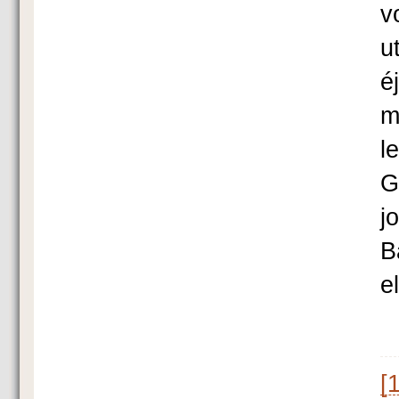
v
u
é
m
l
G
j
B
e
[1