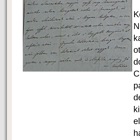
K
N
k
o
d
C
p
d
k
e
h