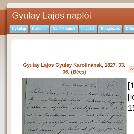
Gyulay Lajos naplói
Nyitólap
Keresés
Naplókötetek
Levelek
Böngészés
Döbr
Gyulay Lajos Gyulay Karolinának, 1827. 03.
06. (Bécs)
[
[
1