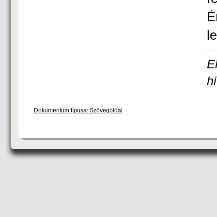
É
l
E
h
Dokumentum típusa: Szövegoldal