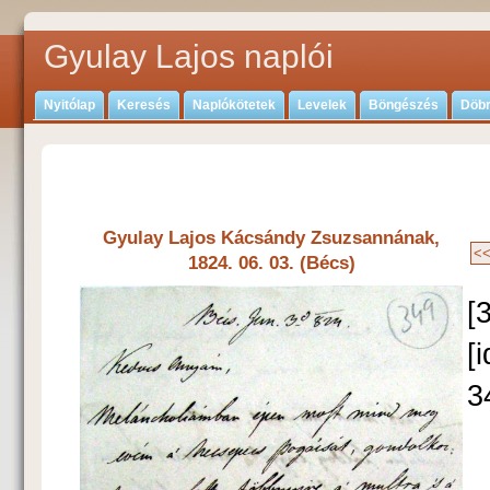
Gyulay Lajos naplói
Nyitólap
Keresés
Naplókötetek
Levelek
Böngészés
Döbr
Gyulay Lajos Kácsándy Zsuzsannának,
1824. 06. 03. (Bécs)
[
[
3