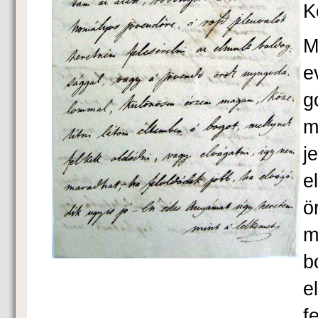
K
M
e
g
m
j
e
ö
m
b
e
f