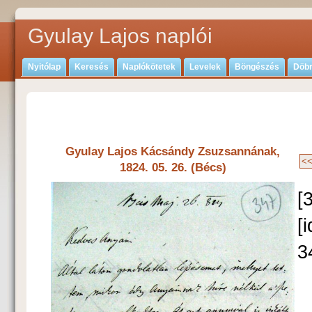
Gyulay Lajos naplói
Nyitólap
Keresés
Naplókötetek
Levelek
Böngészés
Döbr
Gyulay Lajos Kácsándy Zsuzsannának,
1824. 05. 26. (Bécs)
[
[
3