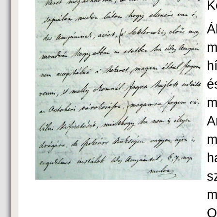
K
Á
m
h
é
m
A
m
h
s
m
O