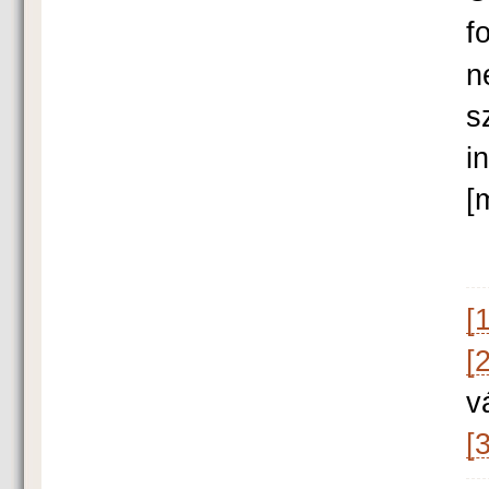
f
n
s
i
[
[1
[2
v
[3