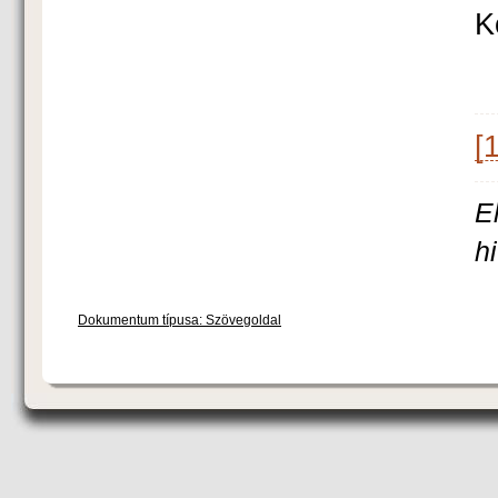
K
[1
E
h
Dokumentum típusa: Szövegoldal