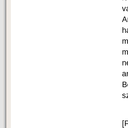
v
A
h
m
m
n
a
B
s
[