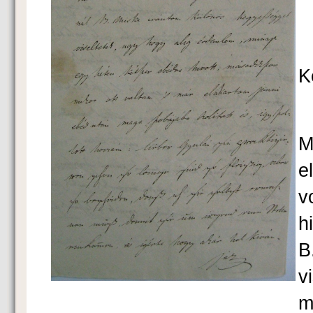
K
M
e
v
h
B
v
m