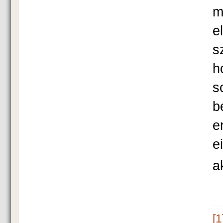
m
e
s
h
s
b
e
e
a
[1