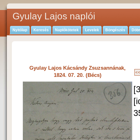
Gyulay Lajos naplói
Nyitólap
Keresés
Naplókötetek
Levelek
Böngészés
Döbr
Gyulay Lajos Kácsándy Zsuzsannának,
1824. 07. 20. (Bécs)
[
[
3