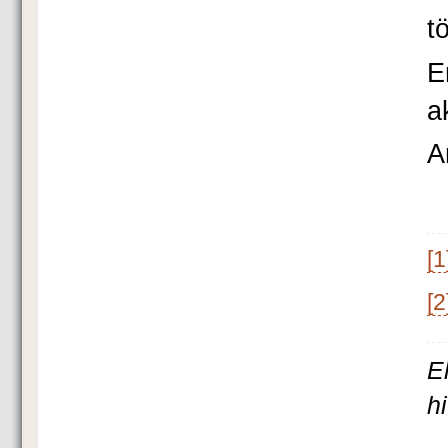
t
E
a
A
[1
[2
E
h