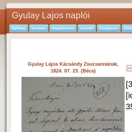
Gyulay Lajos naplói
Nyitólap
Keresés
Naplókötetek
Levelek
Böngészés
Döbr
Gyulay Lajos Kácsándy Zsuzsannának,
1824. 07. 23. (Bécs)
[
[
3