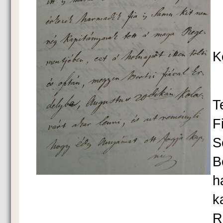
K
T
F
S
B
h
k
R