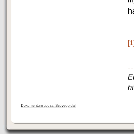
h
[1
E
h
Dokumentum típusa: Szövegoldal