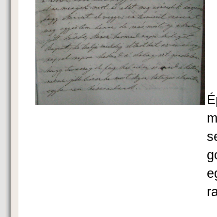
K
É
m
s
g
e
ra
K