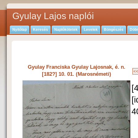
Gyulay Lajos naplói
Nyitólap
Keresés
Naplókötetek
Levelek
Böngészés
Döbr
Gyulay Franciska Gyulay Lajosnak, é. n.
[182?] 10. 01. (Marosnémeti)
[
[
4