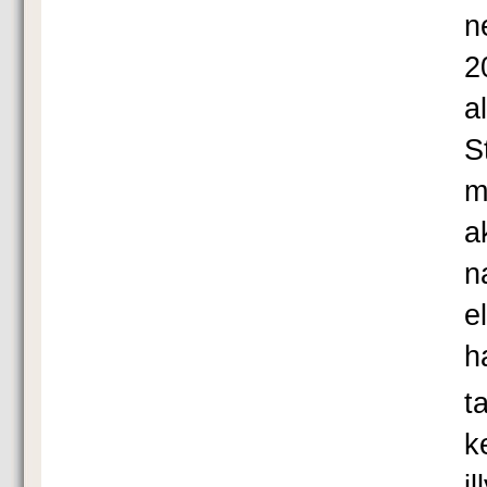
n
2
a
S
m
a
n
e
h
t
k
i