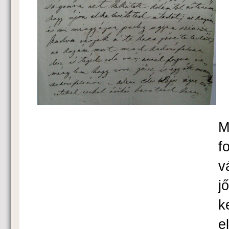
K
M
f
v
j
k
e