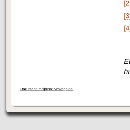
[2
[3
[4
E
h
Dokumentum típusa: Szövegoldal