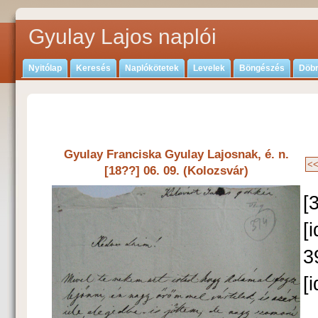
Gyulay Lajos naplói
Nyitólap
Keresés
Naplókötetek
Levelek
Böngészés
Döbr
Gyulay Franciska Gyulay Lajosnak, é. n.
[18??] 06. 09. (Kolozsvár)
[
[
3
[