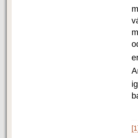
m
v
m
o
e
A
i
b
[1