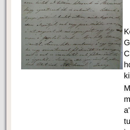
K
G
C
h
k
M
m
a
t