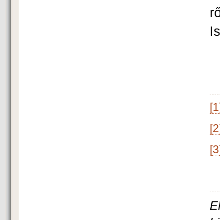
r
I
[1
[2
[3
E