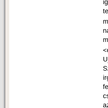
i
t
m
n
m
˂
U
S
i
f
c
a