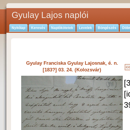
Gyulay Lajos naplói
Nyitólap
Keresés
Naplókötetek
Levelek
Böngészés
Döbr
Gyulay Franciska Gyulay Lajosnak, é. n.
[183?] 03. 24. (Kolozsvár)
[
[
3