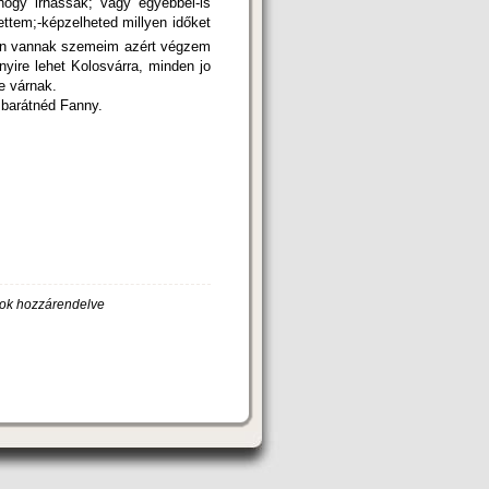
hogy irhassak; vagy egyébbel-is
ettem;-képzelheted millyen időket
an vannak szemeim azért végzem
yire lehet Kolosvárra, minden jo
e várnak.
nny.
ok hozzárendelve