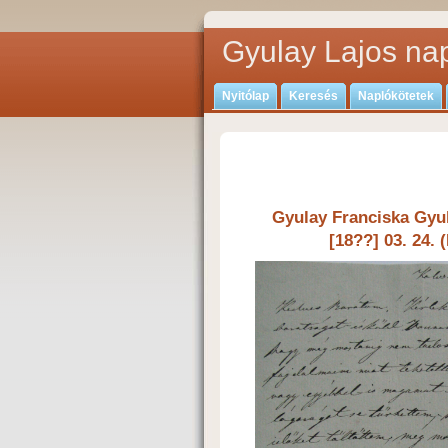
Gyulay Lajos nap
Nyitólap
Keresés
Naplókötetek
Gyulay Franciska Gyul
[18??] 03. 24. 