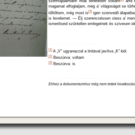
szemfajdalmaim miat tehetetlen voltam
arra 
magamat elfoglaljam, még a' világoságot se tűrh
[3]
tőltőttem, még most is
igen szenvedő álapatb
is levelemet. — Élj szerencséssen siess a' menn
ismerőseid szűntellen emlegetnek és szivesen id
barátnéd Fa
[1]
A „V" ugyanazzal a tintával javítva „K"-ból.
[2]
Beszúrva: voltam
[3]
Beszúrva: is
Ehhez a dokumentumhoz még nem lettek hivatkozás