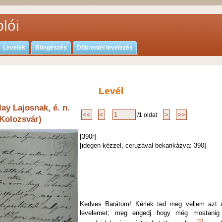
lói
Levelek
Böngészés
Döbrentei levelezés
Levél
ay Lajosnak, é. n.
/1 oldal
(Kolozsvár)
[390r]
[idegen kézzel, ceruzával bekarikázva: 390]
Kedves Barátom! Kérlek ted meg vellem azt a
levelemet; meg engedj hogy még mostanig 
[2]