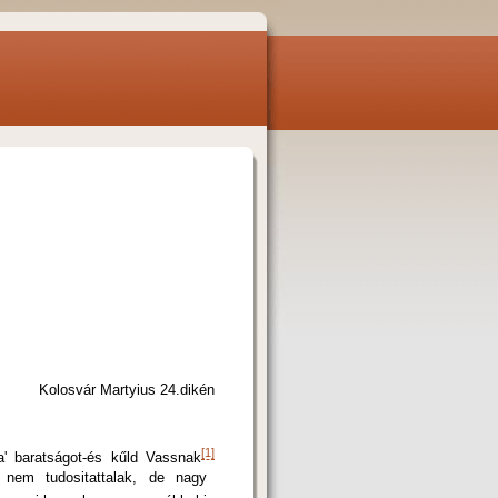
Kolosvár Martyius 24.dikén
[1]
' baratságot-és kűld Vassnak
nem tudositattalak, de nagy