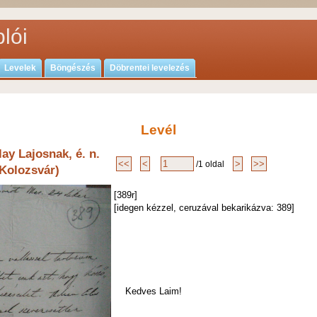
lói
Levelek
Böngészés
Döbrentei levelezés
Levél
ay Lajosnak, é. n.
/1 oldal
(Kolozsvár)
[389r]
[idegen kézzel, ceruzával bekarikázva: 389]
Kedves Laim!