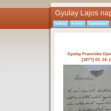
Gyulay Lajos nap
Nyitólap
Keresés
Naplókötetek
Gyulay Franciska Gyul
[18??] 03. 24. 