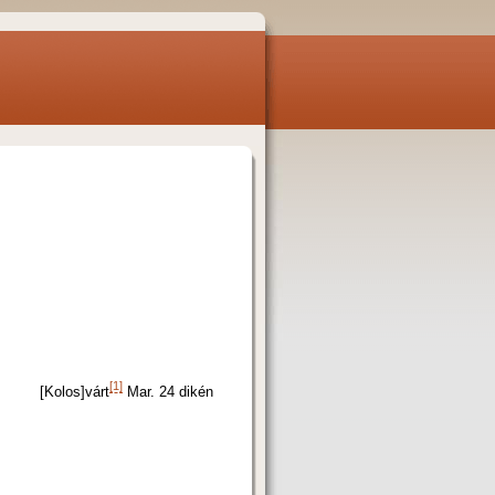
[1]
[Kolos]várt
Mar. 24 dikén