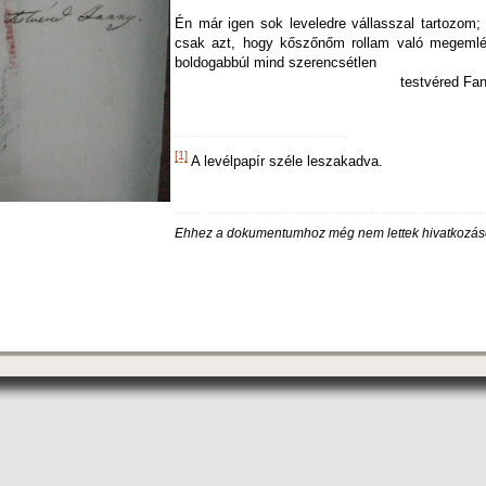
Én már igen sok leveledre vállasszal tartozom;
csak azt, hogy kőszőnőm rollam való megemlé
boldogabbúl mind szerencsétlen
testvéred Fanny
[1]
A levélpapír széle leszakadva.
Ehhez a dokumentumhoz még nem lettek hivatkozás