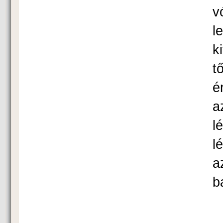
v
l
k
t
é
a
l
l
a
b