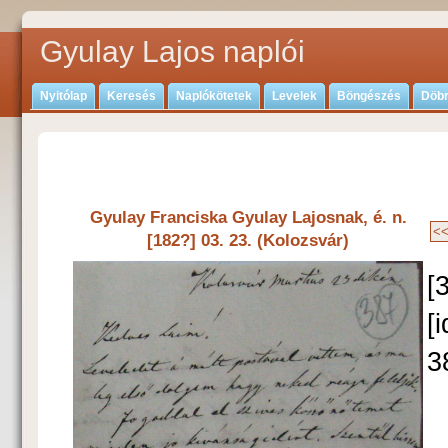
Gyulay Lajos naplói
Nyitólap
Keresés
Naplókötetek
Levelek
Böngészés
Döbr
Gyulay Franciska Gyulay Lajosnak, é. n.
[182?] 03. 23. (Kolozsvár)
[
[
3