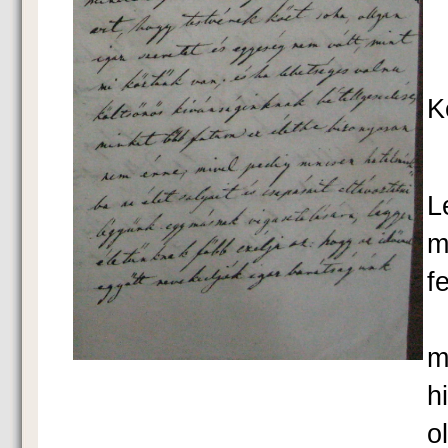
K
L
m
fe
F
m
h
o