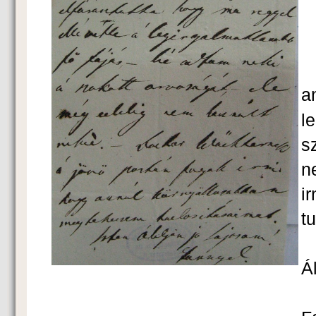
K
T
a
l
s
n
i
t
Á