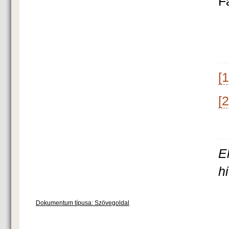
F
[1
[2
E
h
Dokumentum típusa: Szövegoldal