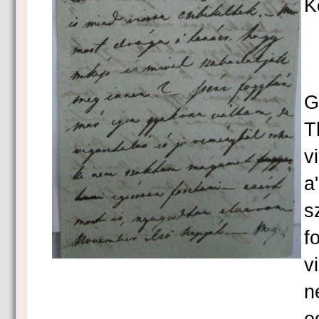
K
K
G
T
v
a
s
f
v
n
e