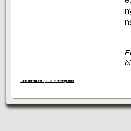
n
n
E
h
Dokumentum típusa: Szövegoldal