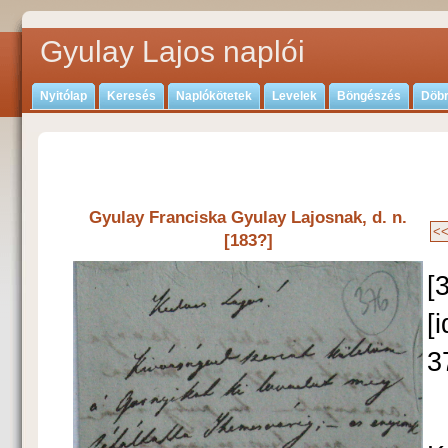
Gyulay Lajos naplói
Nyitólap
Keresés
Naplókötetek
Levelek
Böngészés
Döbr
Gyulay Franciska Gyulay Lajosnak, d. n.
[183?]
[
[
3