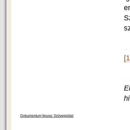
e
S
s
[1
E
h
Dokumentum típusa: Szövegoldal