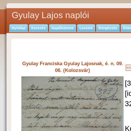
Gyulay Lajos naplói
Nyitólap
Keresés
Naplókötetek
Levelek
Böngészés
Döbr
Gyulay Franciska Gyulay Lajosnak, é. n. 09.
06. (Kolozsvár)
[
[
3
K