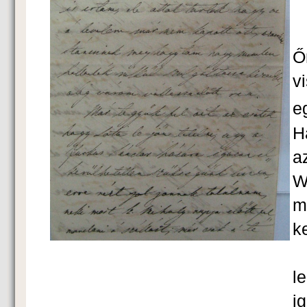
Ő
v
e
H
a
W
m
k
M
l
i