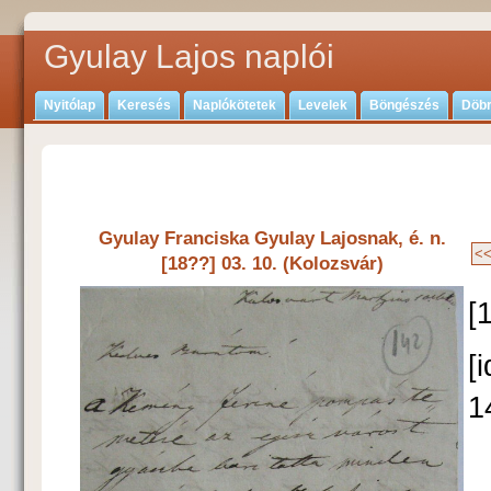
Gyulay Lajos naplói
Nyitólap
Keresés
Naplókötetek
Levelek
Böngészés
Döbr
Gyulay Franciska Gyulay Lajosnak, é. n.
[18??] 03. 10. (Kolozsvár)
[
[
1