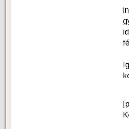
i
g
i
f
É
I
k
[
K