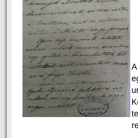
K
A
e
u
K
t
r
E