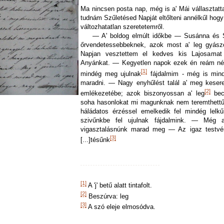
Ma nincsen posta nap, még is a' Mái vállasztatt
tudnám Szűletésed Napját eltőlteni annélkűl hogy 
változhatatlan
szeretetemről.
— A' boldog elmúlt időkbe — Susánna és Sz. 
őrvendetessebbeknek, azok most a' leg gyász
Napjan vesztettem el kedves kis Lajosamat
Anyánkat. — Kegyetlen napok ezek én reám nézt
[1]
mindég meg ujulnak
fájdalmim - még is mind
maradni. — Nagy enyhűlést talál a' meg kesered
[2]
emlékezetébe; azok biszonyossan a' leg
becs
soha hasonlokat mi magunknak nem teremthettű
háládatos érzéssel emelkedik fel mindég lelk
szivűnkbe fel ujulnak fájdalmink. — Még a
vigasztalásnúnk marad meg — Az igaz testvéri
[3]
[...]tésűnk
[1]
A 'j' betű alatt tintafolt.
[2]
Beszúrva: leg
[3]
A szó eleje elmosódva.