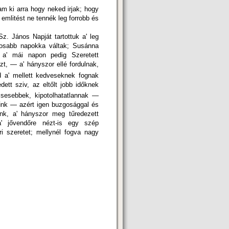
am ki arra hogy neked irjak; hogy
emlitést ne tennék leg forrobb és
János Napját tartottuk a' leg
osabb napokka váltak; Susánna
 a' mái napon pedig Szeretett
, — a' hányszor ellé fordulnak,
 a' mellett kedveseknek fognak
ett sziv, az eltőlt jobb időknek
esebbek, kipotolhatatlannak —
nk — azért igen buzgosággal és
űnk, a' hányszor meg tűredezett
' jővendőre nézt-is egy szép
 szeretet; mellynél fogva nagy