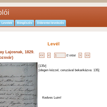
lói
Levelek
Böngészés
Döbrentei levelezés
Levél
ay Lajosnak, 1829.
/2 oldal
lozsvár)
[135r]
[idegen kézzel, ceruzával bekarikázva: 135]
Kedves Luim!