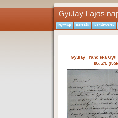
Gyulay Lajos nap
Nyitólap
Keresés
Naplókötetek
Gyulay Franciska Gyul
06. 24. (Ko