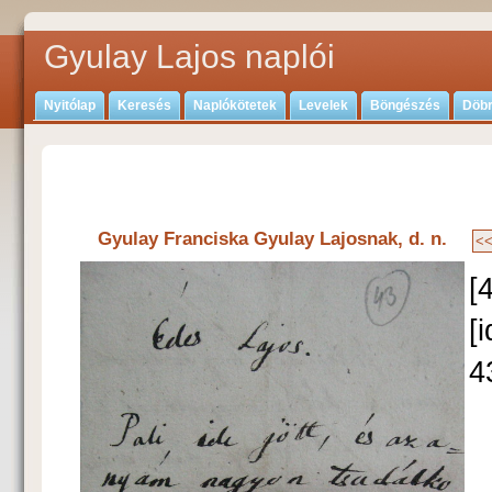
Gyulay Lajos naplói
Nyitólap
Keresés
Naplókötetek
Levelek
Böngészés
Döbr
Gyulay Franciska Gyulay Lajosnak, d. n.
[
[
4