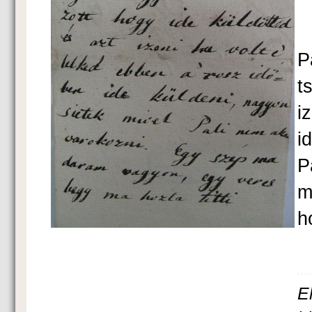
P
t
i
i
P
m
ho
E