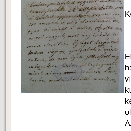
K
E
h
v
k
k
o
A