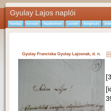
Gyulay Lajos naplói
Nyitólap
Keresés
Naplókötetek
Levelek
Böngészés
Döbr
Gyulay Franciska Gyulay Lajosnak, d. n.
[
[
3