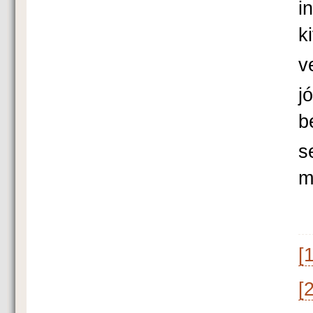
i
k
v
j
b
s
m
[1
[2