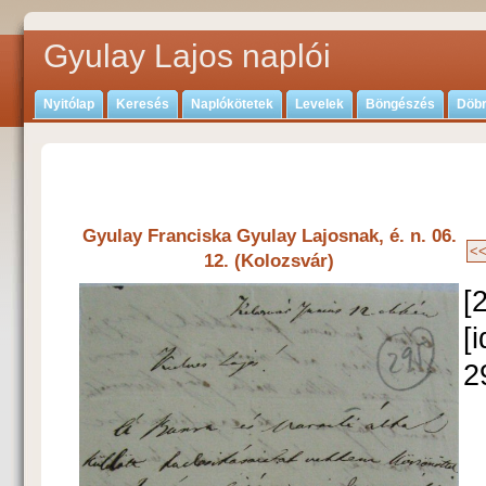
Gyulay Lajos naplói
Nyitólap
Keresés
Naplókötetek
Levelek
Böngészés
Döbr
Gyulay Franciska Gyulay Lajosnak, é. n. 06.
12. (Kolozsvár)
[
[
2