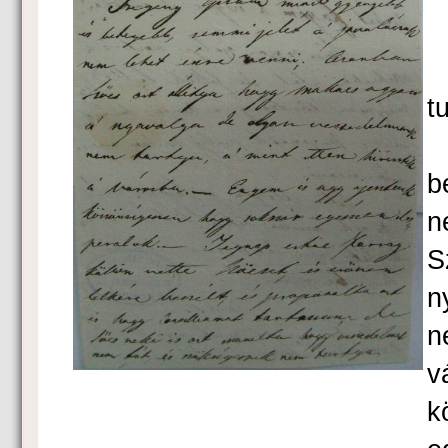
t
b
n
S
n
n
v
k