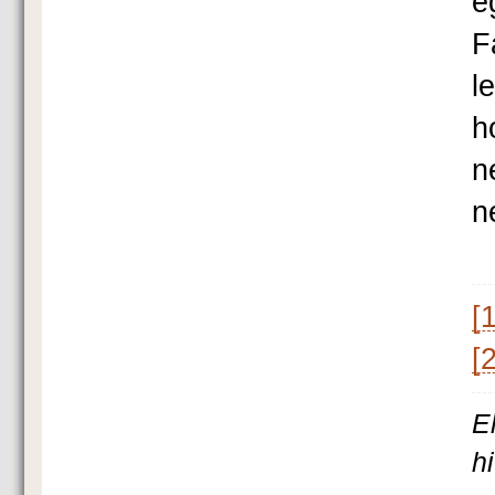
e
F
l
h
n
n
[1
[2
E
h