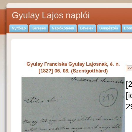
Gyulay Lajos naplói
Nyitólap
Keresés
Naplókötetek
Levelek
Böngészés
Döbr
Gyulay Franciska Gyulay Lajosnak, é. n.
[182?] 06. 08. (Szentgotthárd)
[
[
2