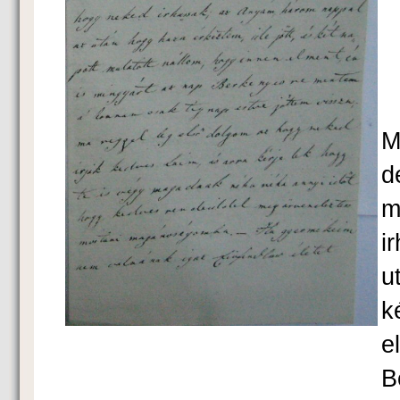
K
M
d
m
i
u
k
e
B