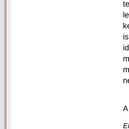
t
l
k
i
i
m
m
n
A
E