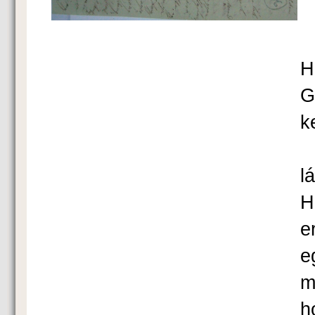
K
H
G
k
A
l
H
e
e
m
h