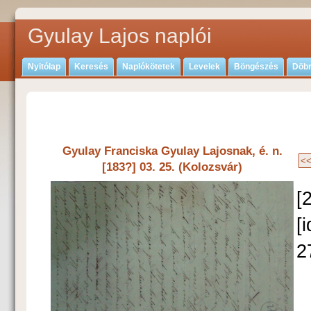
Gyulay Lajos naplói
Nyitólap
Keresés
Naplókötetek
Levelek
Böngészés
Döbr
Gyulay Franciska Gyulay Lajosnak, é. n.
[183?] 03. 25. (Kolozsvár)
[
[
2