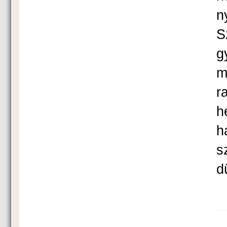
n
S
g
m
r
h
h
s
d