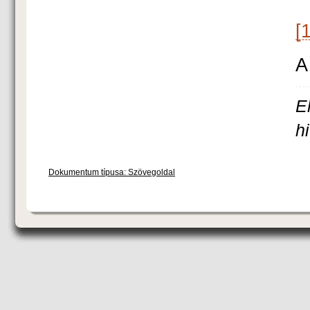
[1
A
E
h
Dokumentum típusa: Szövegoldal