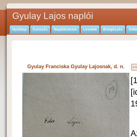
Gyulay Lajos naplói
Nyitólap
Keresés
Naplókötetek
Levelek
Böngészés
Döbr
Gyulay Franciska Gyulay Lajosnak, d. n.
[
[
1
A