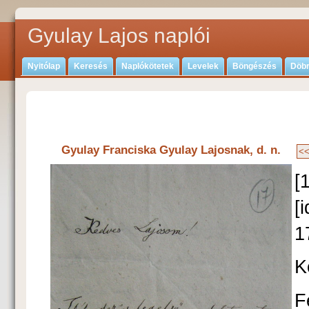
Gyulay Lajos naplói
Nyitólap
Keresés
Naplókötetek
Levelek
Böngészés
Döbr
Gyulay Franciska Gyulay Lajosnak, d. n.
[
[
1
K
F