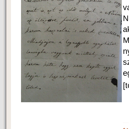
v
N
a
M
n
s
e
[t