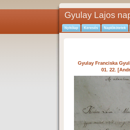
Gyulay Lajos nap
Nyitólap
Keresés
Naplókötetek
Gyulay Franciska Gyul
01. 22. [And