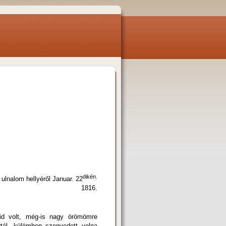
dikén.
llyéről Januar. 22
16.
id volt, még-is nagy örömömre
tál, külömben szenvedett volna