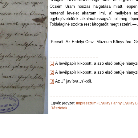
Öcsém Uram hoszas halgatása miatt, éppen 
rententő levelet akartam irni, a' mellyben az
egybejövetelünk alkalmatosságvál jol meg tépem
Toldalaginé szokta rest látogatóit megtisztelni.
[Pecsét: Az Erdélyi Orsz. Múzeum Könyvtára. Gr
[1]
A levélpapír kikopott, a szó első betűje hiányz
[2]
A levélpapír kikopott, a szó első betűje hiányz
[3]
Az „l" javítva „n"-ből.
Egyéb jegyzet:
Impresszum (Gyulay Fanny Gyulay La
Részletek ...