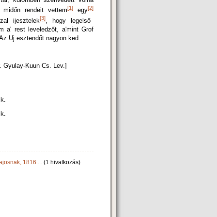
[1]
[2]
midőn rendeit vettem
egy
[3]
zal ijesztelek
, hogy legelső
 a' rest leveledzőt, a'mint Grof
— Az Uj esztendőt nagyon ked
. Gyulay-Kuun Cs. Lev.]
ik.
ik.
josnak, 1816....
(1 hivatkozás)