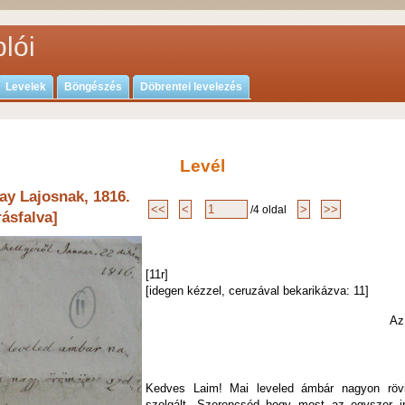
lói
Levelek
Böngészés
Döbrentei levelezés
Levél
ay Lajosnak, 1816.
/4 oldal
rásfalva]
[11r]
[idegen kézzel, ceruzával bekarikázva: 11]
Az ulnalom he
18
Kedves Laim! Mai leveled ámbár nagyon röv
szolgált. Szerencséd hogy most az egyszer ir