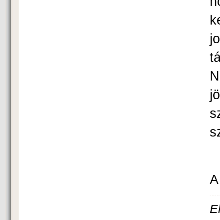
h
k
j
t
N
j
s
s
A
E