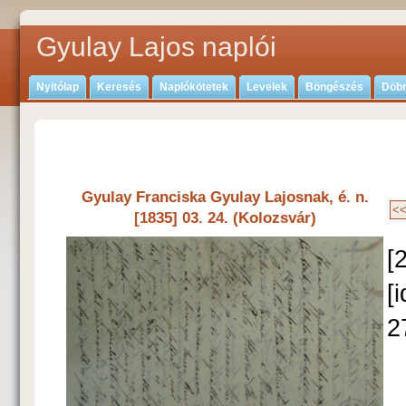
Gyulay Lajos naplói
Nyitólap
Keresés
Naplókötetek
Levelek
Böngészés
Döbr
Gyulay Franciska Gyulay Lajosnak, é. n.
[1835] 03. 24. (Kolozsvár)
[
[
2