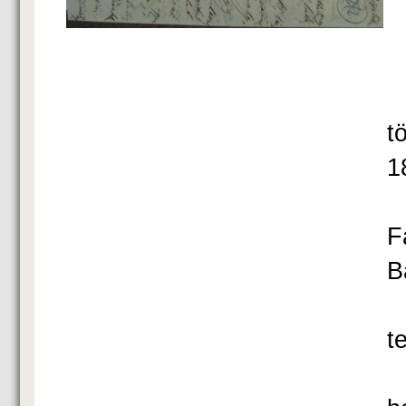
K
F
t
1
F
B
A
t