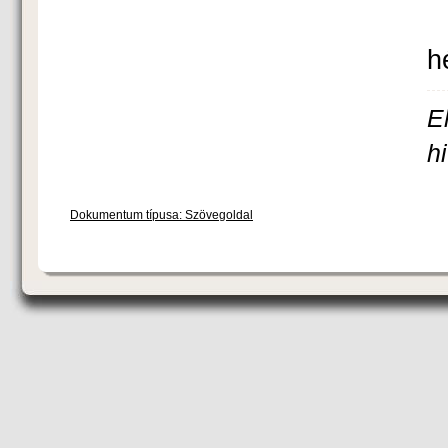
h
E
h
Dokumentum típusa: Szövegoldal