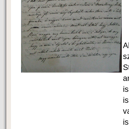
K
A
s
S
a
i
i
v
i