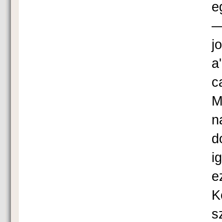
e
—
j
a
c
M
n
d
i
e
K
s