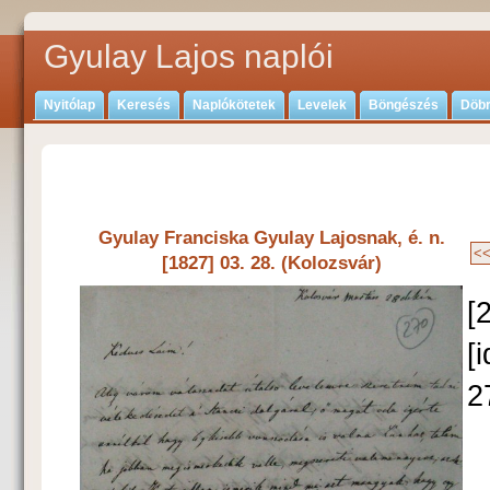
Gyulay Lajos naplói
Nyitólap
Keresés
Naplókötetek
Levelek
Böngészés
Döbr
Gyulay Franciska Gyulay Lajosnak, é. n.
[1827] 03. 28. (Kolozsvár)
[
[
2