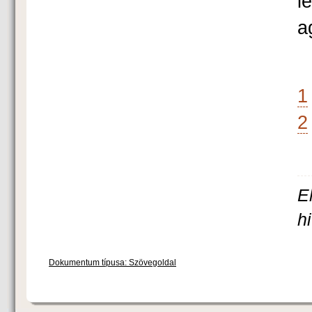
l
a
1
2
E
h
Dokumentum típusa: Szövegoldal