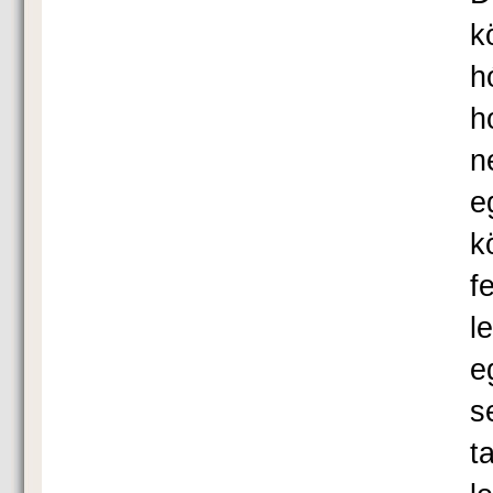
k
h
h
n
e
k
f
l
e
s
t