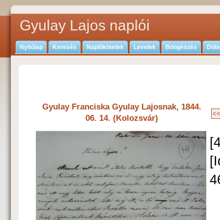
Gyulay Lajos naplói
Nyitólap
Keresés
Naplókötetek
Levelek
Böngészés
Döbr
Gyulay Franciska Gyulay Lajosnak, 1844.
06. 14. (Kolozsvár)
[
[
4