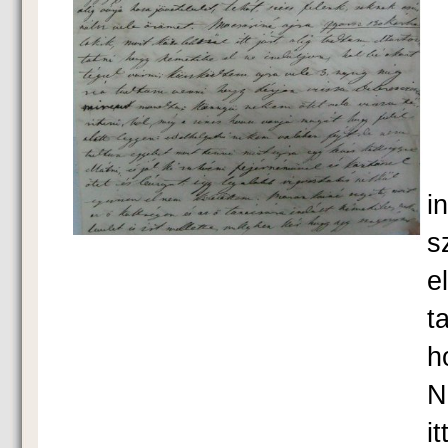
M
i
s
e
t
h
N
i