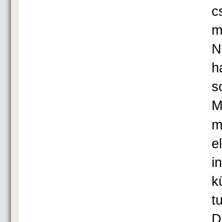
c
m
N
h
s
M
m
e
i
k
t
D