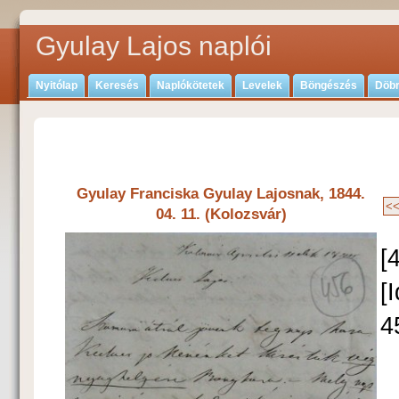
Gyulay Lajos naplói
Nyitólap
Keresés
Naplókötetek
Levelek
Böngészés
Döbr
Gyulay Franciska Gyulay Lajosnak, 1844.
04. 11. (Kolozsvár)
[
[
4