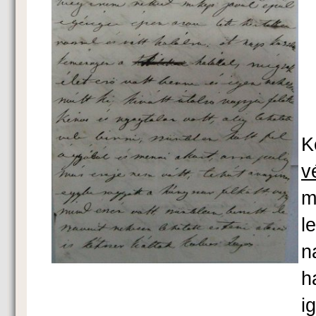
S
K
v
m
l
n
h
i