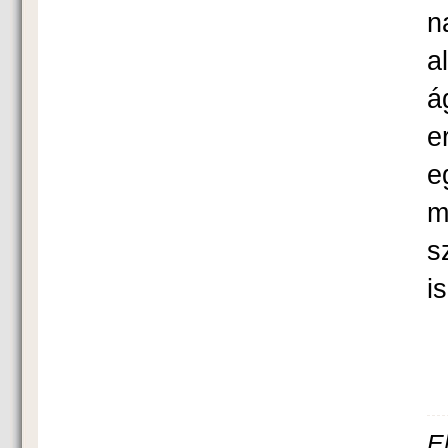
n
a
á
e
e
m
s
i
E