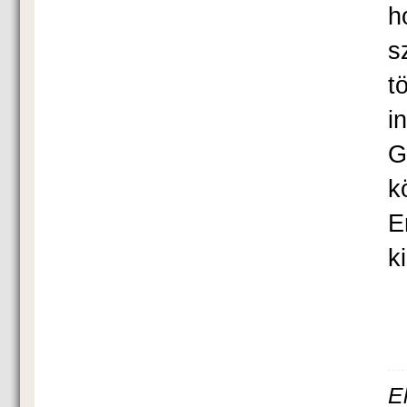
h
s
t
i
G
k
E
k
E