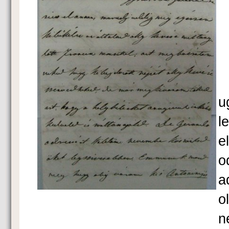
K
P
u
l
e
o
a
o
n