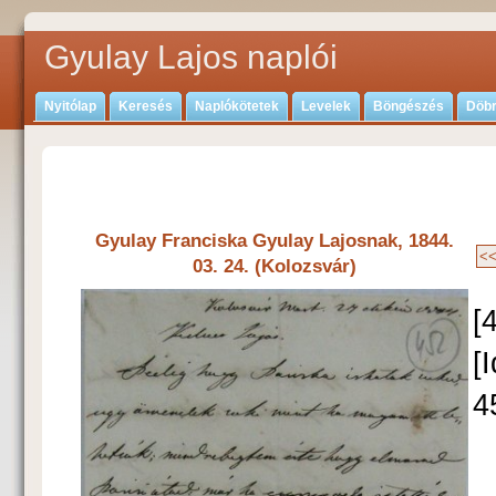
Gyulay Lajos naplói
Nyitólap
Keresés
Naplókötetek
Levelek
Böngészés
Döbr
Gyulay Franciska Gyulay Lajosnak, 1844.
03. 24. (Kolozsvár)
[
[
4