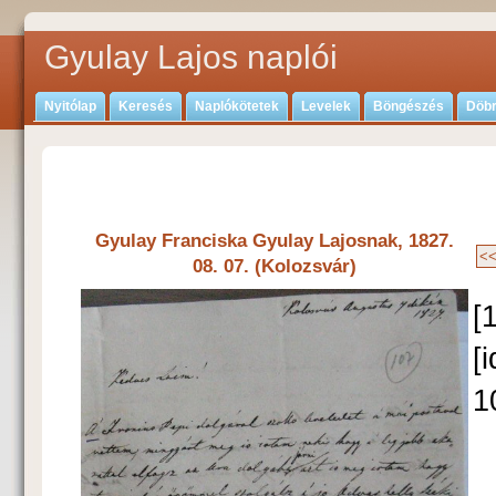
Gyulay Lajos naplói
Nyitólap
Keresés
Naplókötetek
Levelek
Böngészés
Döbr
Gyulay Franciska Gyulay Lajosnak, 1827.
08. 07. (Kolozsvár)
[
[
1