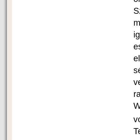
S
m
i
e
e
s
v
r
W
v
T