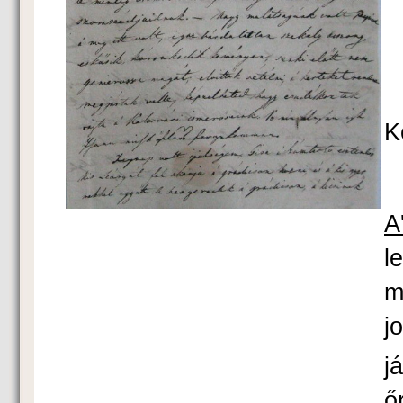
K
A
l
m
j
já
ő