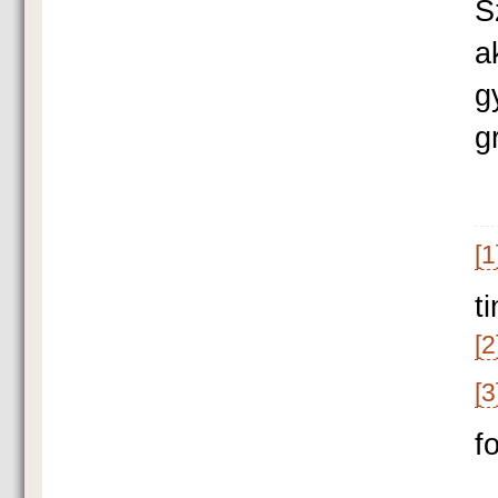
S
a
g
g
[1
t
[2
[3
f