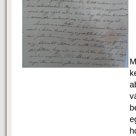
K
M
k
a
v
b
e
h