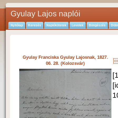
Gyulay Lajos naplói
Nyitólap
Keresés
Naplókötetek
Levelek
Böngészés
Döbr
Gyulay Franciska Gyulay Lajosnak, 1827.
06. 28. (Kolozsvár)
[
[
1