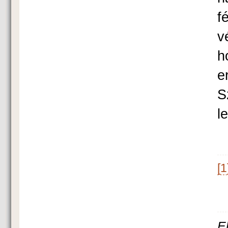
f
v
h
e
S
l
[1
E