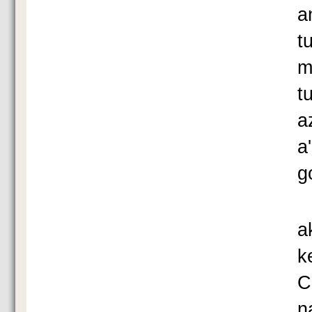
a
t
m
t
a
a
g
S
a
k
C
n