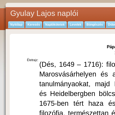
Gyulay Lajos naplói
Nyitólap
Keresés
Naplókötetek
Levelek
Böngészés
Döbr
Páp
Életrajz:
(Dés, 1649 – 1716): fil
Marosvásárhelyen és a n
tanulmányaokat, majd L
és Heidelbergben bölcsé
1675-ben tért haza és
filozófia, ter­mészet­ta