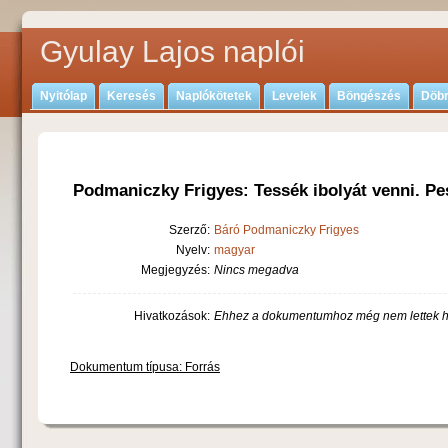
Gyulay Lajos naplói
Nyitólap
Keresés
Naplókötetek
Levelek
Böngészés
Döbr
Podmaniczky Frigyes: Tessék ibolyát venni. Pe
Szerző:
Báró Podmaniczky Frigyes
Nyelv:
magyar
Megjegyzés:
Nincs megadva
Hivatkozások:
Ehhez a dokumentumhoz még nem lettek h
Dokumentum típusa: Forrás