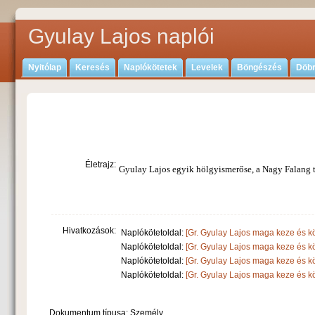
Gyulay Lajos naplói
Nyitólap
Keresés
Naplókötetek
Levelek
Böngészés
Döbr
Életrajz:
Gyulay Lajos egyik hölgyismerőse, a Nagy Falang 
Hivatkozások:
Naplókötetoldal:
[Gr. Gyulay Lajos maga keze és kö
Naplókötetoldal:
[Gr. Gyulay Lajos maga keze és kö
Naplókötetoldal:
[Gr. Gyulay Lajos maga keze és kö
Naplókötetoldal:
[Gr. Gyulay Lajos maga keze és kö
Dokumentum típusa: Személy