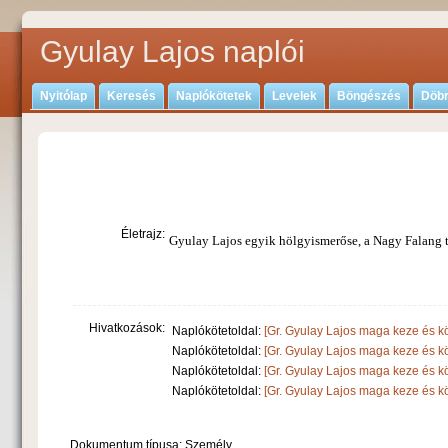
Gyulay Lajos naplói
Nyitólap
Keresés
Naplókötetek
Levelek
Böngészés
Döbr
Életrajz:
Gyulay Lajos egyik hölgyismerőse, a Nagy Falang 
Hivatkozások:
Naplókötetoldal:
[Gr. Gyulay Lajos maga keze és kö
Naplókötetoldal:
[Gr. Gyulay Lajos maga keze és kö
Naplókötetoldal:
[Gr. Gyulay Lajos maga keze és kö
Naplókötetoldal:
[Gr. Gyulay Lajos maga keze és kö
Dokumentum típusa: Személy