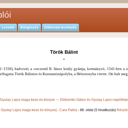
lói
Levelek
Böngészés
Döbrentei levelezés
Török Bálint
-
–1550), hadvezér, a csecsemő II. János király gyámja, kor­mányzó; 1541-ben a sz
, elfogatta Török Bálintot és Konstantinápolyba, a Héttoronyba vitette. Ott halt meg
 Gyulay Lajos maga keze és könyve — Döbrentei Gábor és Gyulay Lajos naplófelj
. Gyulay Lajos maga keze és könyve] - Cara Patria
- 86. oldal (5 hivatkozás)
Részlet