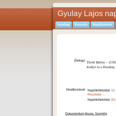
Gyulay Lajos nap
Nyitólap
Keresés
Naplókötetek
Életrajz:
Török Bálint
– (1502
királyt és a főurakat
Hivatkozások:
Naplókötetoldal:
Gr.
Részletek ...
Naplókötetoldal:
[Gr
Dokumentum típusa: Személy