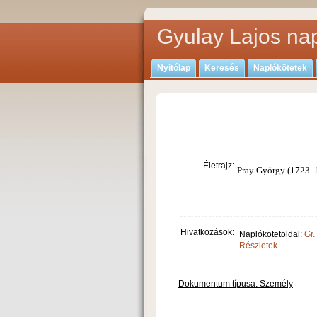
Gyulay Lajos nap
Nyitólap
Keresés
Naplókötetek
Életrajz:
Pray György (1723–18
Hivatkozások:
Naplókötetoldal:
Gr.
Részletek ...
Dokumentum típusa: Személy