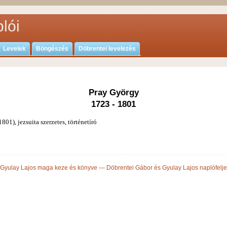
lói
Levelek
Böngészés
Döbrentei levelezés
Pray György
1723 - 1801
01), jezsuita szerzetes, történetíró
 Gyulay Lajos maga keze és könyve — Döbrentei Gábor és Gyulay Lajos naplófelj