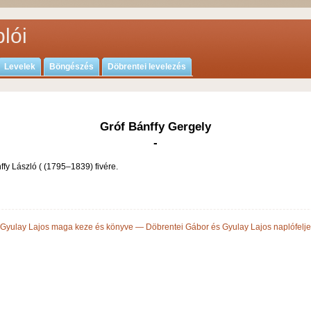
lói
Levelek
Böngészés
Döbrentei levelezés
Gróf Bánffy Gergely
-
fy László ( (1795–1839) fivére.
 Gyulay Lajos maga keze és könyve — Döbrentei Gábor és Gyulay Lajos naplófelj