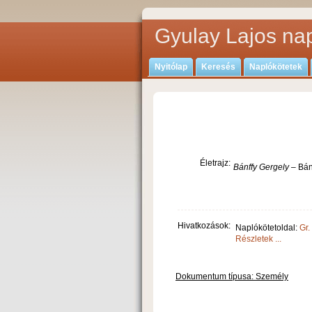
Gyulay Lajos nap
Nyitólap
Keresés
Naplókötetek
Életrajz:
Bánffy Gergely
– Bánf
Hivatkozások:
Naplókötetoldal:
Gr.
Részletek ...
Dokumentum típusa: Személy