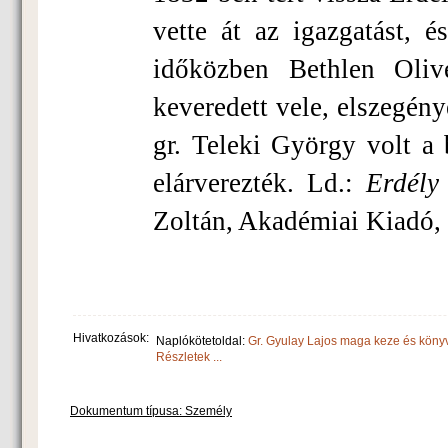
vette át az igazgatást, é
időközben Beth­len Oliv
keveredett vele, elszegé­
gr. Teleki György volt a b
elár­verezték. Ld.:
Erdély 
Zoltán, Akadémiai Kiadó, 
Hivatkozások:
Naplókötetoldal:
Gr. Gyulay Lajos maga keze és köny
Részletek ...
Dokumentum típusa: Személy