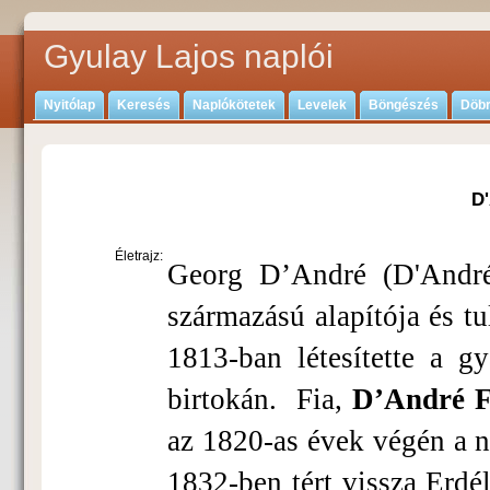
Gyulay Lajos naplói
Nyitólap
Keresés
Naplókötetek
Levelek
Böngészés
Döbr
D
Életrajz:
Georg D’André (D'André 
származású alapítója és t
1813-ban létesítette a g
birtokán. Fia,
D’André F
az 1820-as évek végén a 
1832-ben tért vissza Erdé