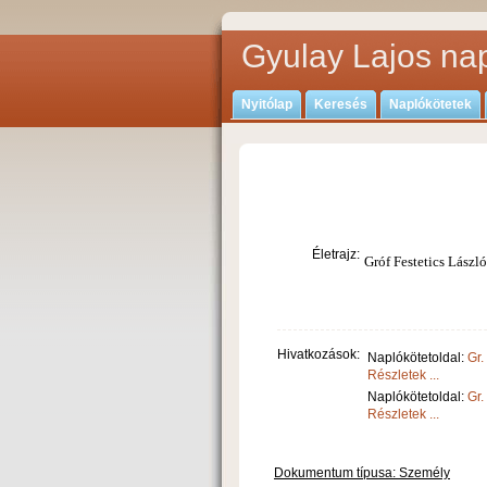
Gyulay Lajos nap
Nyitólap
Keresés
Naplókötetek
Életrajz:
Gróf Festetics László
Hivatkozások:
Naplókötetoldal:
Gr.
Részletek ...
Naplókötetoldal:
Gr.
Részletek ...
Dokumentum típusa: Személy