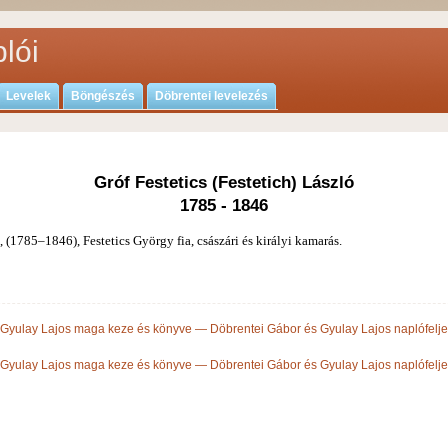
lói
Levelek
Böngészés
Döbrentei levelezés
Gróf Festetics (Festetich) László
1785 - 1846
, (1785–1846), Festetics György fia, császári és ki­rályi kamarás.
 Gyulay Lajos maga keze és könyve — Döbrentei Gábor és Gyulay Lajos naplófelj
 Gyulay Lajos maga keze és könyve — Döbrentei Gábor és Gyulay Lajos naplófelj