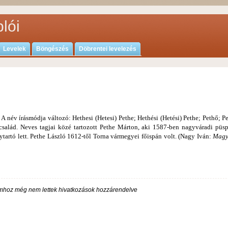
lói
Levelek
Böngészés
Döbrentei levelezés
 A név írásmódja változó: Hethesi (Hetesi) Pethe; Hethési (Hetési) Pethe; Pethő; P
család. Neves tagjai közé tartozott Pethe Márton, aki 1587-ben nagyváradi püs
ytartó lett. Pethe László 1612-től Torna vármegyei főispán volt. (Nagy Iván:
Magy
hoz még nem lettek hivatkozások hozzárendelve