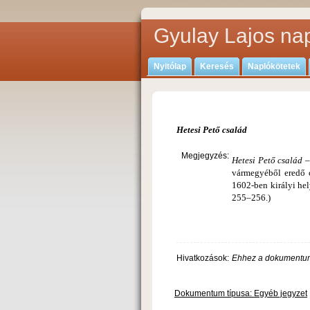
Gyulay Lajos nap
Nyitólap
Keresés
Naplókötetek
Hetesi Pető család
Megjegyzés:
Hetesi Pető család
–
várme­gyéből eredő 
1602-ben királyi hel
255–256.)
Hivatkozások:
Ehhez a dokumentum
Dokumentum típusa: Egyéb jegyzet