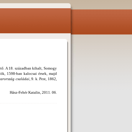
ető. A 18. században kihalt, Somogy
pök, 1598-ban kalocsai érsek, majd
arország családai
, 9. k. Pest, 1862,
Hász-Fehér Katalin, 2011. 06.