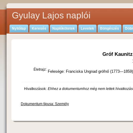
Gyulay Lajos naplói
Nyitólap
Keresés
Naplókötetek
Levelek
Böngészés
Döbr
Gróf Kaunitz
Életrajz:
Felesége: Franciska Ungnad grófnő (1773—1859).
Hivatkozások:
Ehhez a dokumentumhoz még nem lettek hivatkozás
Dokumentum típusa: Személy